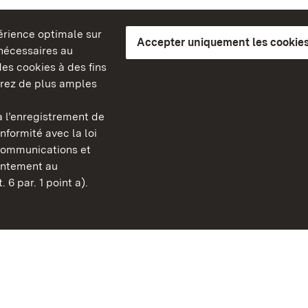
périence optimale sur
Accepter uniquement les cookies
s nécessaires au
es cookies à des fins
erez de plus amples
berg
 l’enregistrement de
Châteaux et jardins publ
nformité avec la loi
Bade-Wurtemberg
communications et
FAQ et réponses
sentement au
Mentions légales
 6 par. 1 point a).
Protection des données
Explications sur l’accessi
BITV-konform (geprüfte S