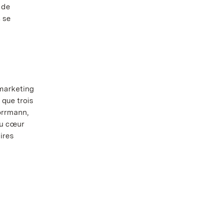
 de
 se
marketing
que trois
Hörrmann,
au cœur
ires