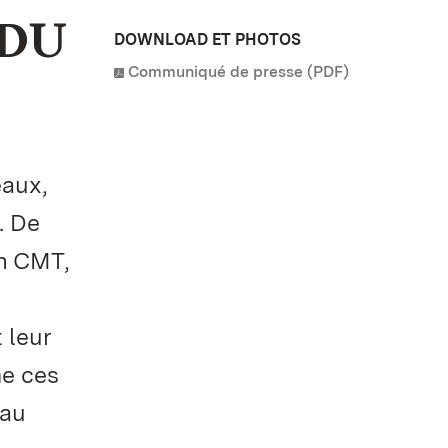
 DU
DOWNLOAD ET PHOTOS
Communiqué de presse (PDF)
eaux,
. De
on CMT,
 leur
me ces
 au