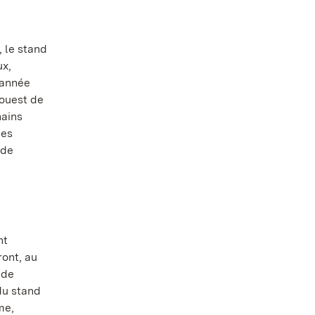
 le stand
ux,
'année
-ouest de
hains
des
 de
nt
ont, au
 de
 du stand
me,