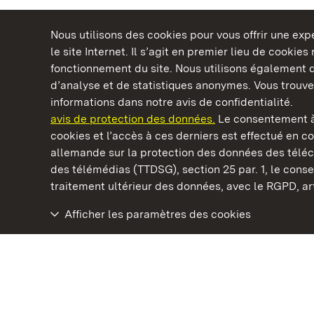
Nous utilisons des cookies pour vous offrir une ex
le site Internet. Il s’agit en premier lieu de cookie
fonctionnement du site. Nous utilisons également d
d’analyse et de statistiques anonymes. Vous trouv
Châteaux et jardins publics du Bade-Wurtem
informations dans notre avis de confidentialité.
avis de protection des données.
Le consentement à
cookies et l’accès à ces derniers est effectué en co
allemande sur la protection des données des télé
des télémédias (TTDSG), section 25 par. 1, le con
Vestiges des bains romains de Badenweiler
traitement ultérieur des données, avec le RGPD, art.
Afficher les paramètres des cookies