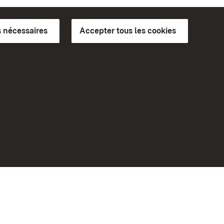
 nécessaires
Accepter tous les cookies
ics du
plus loin
Accueil
Monuments
Rendez-nous visite sur
Facebook
Rendez-nous visite sur
bilité
Instagram
eiten)
Rendez-nous visite sur YouTube
Découvrez nos applications
Google Play Store
App Store for iPhone