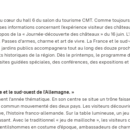
au cœur du hall 6 du salon du tourisme CMT. Comme toujours,
s informations concernant l'expérience visiteur des châtea
ropos de la « Journée-découverte des châteaux » du 16 juin. L
 Passes d'armes, charme et art de vivre. La France et le sud
t jardins publics accompagnera tout au long des douze proc
historiques de la région. Dès le printemps, le programme 
isites guidées spéciales, des conférences, des expositions et
 et le sud-ouest de l'Allemagne. »
nt l'année thématique. En son centre se situe un trône faisa
 commun mouvementé des deux pays. Les visiteurs découvrir
e, l'histoire franco-allemande. Sur la table lumineuse, un jeu
ant. Avec le traditionnel « jeu de mailloche », les visiteurs
 gentilshommes en costume d'époque, ambassadeurs de char