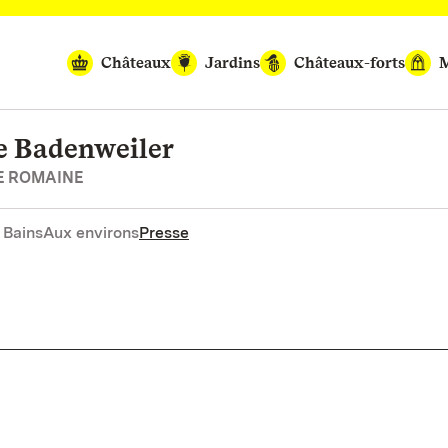
Châteaux
Jardins
Châteaux-forts
M
e Badenweiler
E ROMAINE
 Bains
Aux environs
Presse