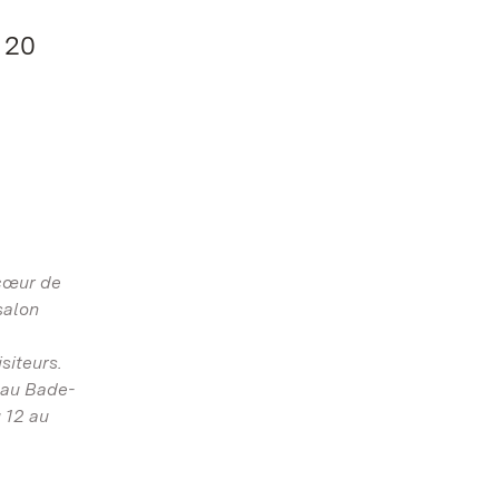
 20
 cœur de
salon
siteurs.
 au Bade-
 12 au