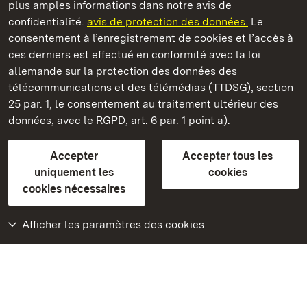
plus amples informations dans notre avis de
confidentialité.
avis de protection des données.
Le
Vestiges des bains romains de Badenweiler
consentement à l’enregistrement de cookies et l’accès à
ces derniers est effectué en conformité avec la loi
Châteaux et jardins publics du Bade-Wurtemberg
allemande sur la protection des données des
télécommunications et des télémédias (TTDSG), section
FAQ et réponses
Mentions légales
Protection des données
25 par. 1, le consentement au traitement ultérieur des
Explications sur l’accessibilité
données, avec le RGPD, art. 6 par. 1 point a).
BITV-konform (geprüfte Seiten)
Accepter
Accepter tous les
plus loin
uniquement les
cookies
cookies nécessaires
Accueil
Monuments
Afficher les paramètres des cookies
Rendez-nous visite
sur Facebook
Rendez-nous visite
sur Instagram
Rendez-nous visite
sur YouTube