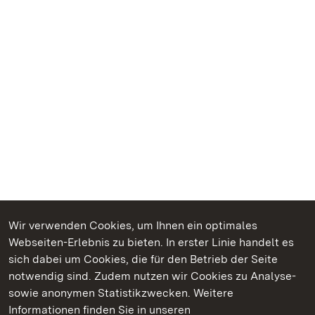
Wir verwenden Cookies, um Ihnen ein optimales
Webseiten-Erlebnis zu bieten. In erster Linie handelt es
Kommen. Staunen. Genießen.
sich dabei um Cookies, die für den Betrieb der Seite
notwendig sind. Zudem nutzen wir Cookies zu Analyse-
sowie anonymen Statistikzwecken. Weitere
Informationen finden Sie in unseren