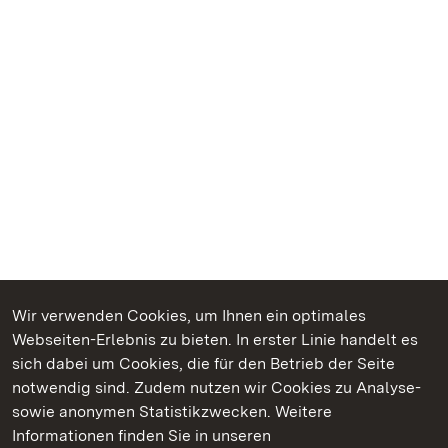
Wir verwenden Cookies, um Ihnen ein optimales
Webseiten-Erlebnis zu bieten. In erster Linie handelt es
Kommen. Staunen. Genießen.
sich dabei um Cookies, die für den Betrieb der Seite
notwendig sind. Zudem nutzen wir Cookies zu Analyse-
sowie anonymen Statistikzwecken. Weitere
Informationen finden Sie in unseren