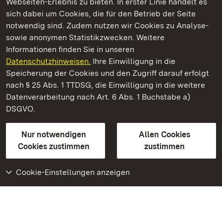
Webseiten-Erlebnis zu bieten. In erster Linie handelt es
Kommen. Staunen. Genießen.
sich dabei um Cookies, die für den Betrieb der Seite
notwendig sind. Zudem nutzen wir Cookies zu Analyse-
sowie anonymen Statistikzwecken. Weitere
Informationen finden Sie in unseren
Datenschutzhinweisen.
Ihre Einwilligung in die
Römische Badruine Badenweiler
Speicherung der Cookies und den Zugriff darauf erfolgt
nach § 25 Abs. 1 TTDSG, die Einwilligung in die weitere
Staatliche Schlösser und Gärten Baden-Württemberg
Datenverarbeitung nach Art. 6 Abs. 1 Buchstabe a)
DSGVO.
Kontakt
FAQ
Impressum
Datenschutz
Gebärdensprache
Leichte Sprache
Erklärung zur Barrierefreiheit
Nur notwendigen
Allen Cookies
BITV-konform (geprüfte Seiten)
Cookies zustimmen
zustimmen
Cookie-Einstellungen anzeigen
Weiteres
Portal
Monumente
Besuchen Sie uns auf
Facebook