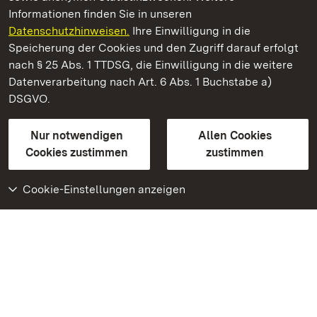
Informationen finden Sie in unseren
Datenschutzhinweisen.
Ihre Einwilligung in die
Römische Badruine Badenweiler
Speicherung der Cookies und den Zugriff darauf erfolgt
nach § 25 Abs. 1 TTDSG, die Einwilligung in die weitere
Staatliche Schlösser und Gärten Baden-Württemberg
Datenverarbeitung nach Art. 6 Abs. 1 Buchstabe a)
DSGVO.
Kontakt
FAQ
Impressum
Datenschutz
Gebärdensprache
Leichte Sprache
Erklärung zur Barrierefreiheit
Nur notwendigen
Allen Cookies
BITV-konform (geprüfte Seiten)
Cookies zustimmen
zustimmen
Cookie-Einstellungen anzeigen
Weiteres
Portal
Monumente
Besuchen Sie uns auf
Facebook
Besuchen Sie uns auf
Instagram
Besuchen Sie uns auf
Youtube