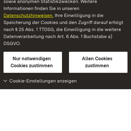
sowie anonymen Statistikzwecken. Weitere
Informationen finden Sie in unseren
Datenschutzhinweisen.
Ihre Einwilligung in die
Römische Badruine Badenweiler
Speicherung der Cookies und den Zugriff darauf erfolgt
nach § 25 Abs. 1 TTDSG, die Einwilligung in die weitere
Staatliche Schlösser und Gärten Baden-Württemberg
Datenverarbeitung nach Art. 6 Abs. 1 Buchstabe a)
DSGVO.
Kontakt
FAQ
Impressum
Datenschutz
Gebärdensprache
Leichte Sprache
Erklärung zur Barrierefreiheit
Nur notwendigen
Allen Cookies
BITV-konform (geprüfte Seiten)
Cookies zustimmen
zustimmen
Cookie-Einstellungen anzeigen
Weiteres
Portal
Monumente
Besuchen Sie uns auf
Facebook
Besuchen Sie uns auf
Instagram
Besuchen Sie uns auf