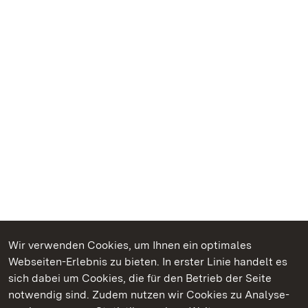
Wir verwenden Cookies, um Ihnen ein optimales
Webseiten-Erlebnis zu bieten. In erster Linie handelt es
Kommen. Staunen. Genießen.
sich dabei um Cookies, die für den Betrieb der Seite
notwendig sind. Zudem nutzen wir Cookies zu Analyse-