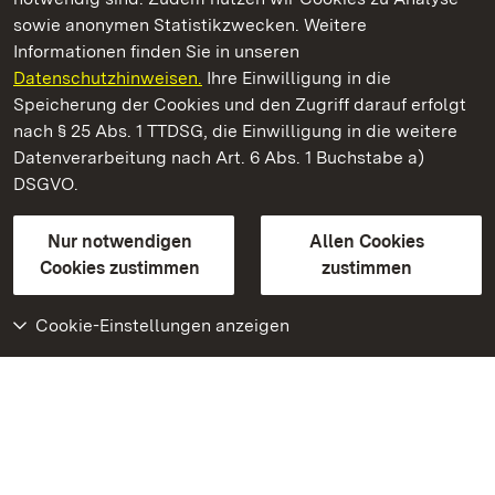
sowie anonymen Statistikzwecken. Weitere
Informationen finden Sie in unseren
Datenschutzhinweisen.
Ihre Einwilligung in die
Römische Badruine Badenweiler
Speicherung der Cookies und den Zugriff darauf erfolgt
nach § 25 Abs. 1 TTDSG, die Einwilligung in die weitere
Staatliche Schlösser und Gärten Baden-Württemberg
Datenverarbeitung nach Art. 6 Abs. 1 Buchstabe a)
DSGVO.
Kontakt
FAQ
Impressum
Datenschutz
Gebärdensprache
Leichte Sprache
Erklärung zur Barrierefreiheit
Nur notwendigen
Allen Cookies
BITV-konform (geprüfte Seiten)
Cookies zustimmen
zustimmen
Cookie-Einstellungen anzeigen
Weiteres
Portal
Monumente
Besuchen Sie uns auf
Facebook
Besuchen Sie uns auf
Instagram
Besuchen Sie uns auf