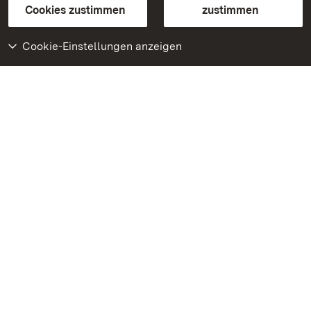
BITV-konform (geprüfte Seiten)
Cookies zustimmen
zustimmen
Cookie-Einstellungen anzeigen
Weiteres
Portal
Monumente
Besuchen Sie uns auf
Facebook
Besuchen Sie uns auf
Instagram
Besuchen Sie uns auf
Youtube
Lernen Sie unsere Apps
kennen
Google Play Store
App Store für iPhone