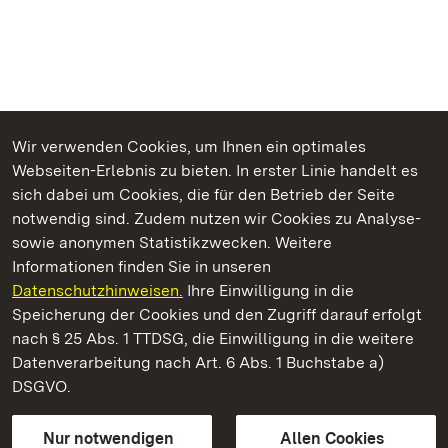
Wir verwenden Cookies, um Ihnen ein optimales
Webseiten-Erlebnis zu bieten. In erster Linie handelt es
Kommen. Staunen. Genießen.
sich dabei um Cookies, die für den Betrieb der Seite
notwendig sind. Zudem nutzen wir Cookies zu Analyse-
sowie anonymen Statistikzwecken. Weitere
Informationen finden Sie in unseren
Datenschutzhinweisen.
Ihre Einwilligung in die
Römische Badruine Badenweiler
Speicherung der Cookies und den Zugriff darauf erfolgt
nach § 25 Abs. 1 TTDSG, die Einwilligung in die weitere
Staatliche Schlösser und Gärten Baden-Württemberg
Datenverarbeitung nach Art. 6 Abs. 1 Buchstabe a)
DSGVO.
Kontakt
FAQ
Impressum
Datenschutz
Gebärdensprache
Leichte Sprache
Erklärung zur Barrierefreiheit
Nur notwendigen
Allen Cookies