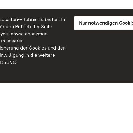
seiten-Erlebnis zu bieten. In
Nur notwendigen Cooki
für den Betrieb der Seite
lyse- sowie anonymen
 in unseren
peicherung der Cookies und den
inwilligung in die weitere
) DSGVO.
Staatliche Schlösser un
Baden-Württemberg
Kontakt
FAQ
Impressum
Datenschutz
Gebärdensprache
Leichte Sprache
Erklärung zur Barrierefre
BITV-konform (geprüfte S