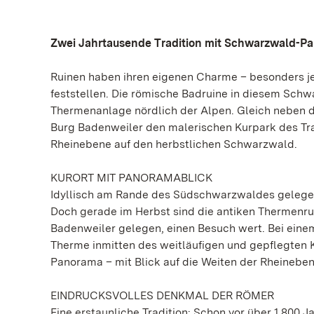
Zwei Jahrtausende Tradition mit Schwarzwald-P
Ruinen haben ihren eigenen Charme – besonders jet
feststellen. Die römische Badruine in diesem Schw
Thermenanlage nördlich der Alpen. Gleich neben de
Burg Badenweiler den malerischen Kurpark des Trad
Rheinebene auf den herbstlichen Schwarzwald.
KURORT MIT PANORAMABLICK
Idyllisch am Rande des Südschwarzwaldes gelegen, 
Doch gerade im Herbst sind die antiken Thermenrui
Badenweiler gelegen, einen Besuch wert. Bei ein
Therme inmitten des weitläufigen und gepflegten K
Panorama – mit Blick auf die Weiten der Rheinebe
EINDRUCKSVOLLES DENKMAL DER RÖMER
Eine erstaunliche Tradition: Schon vor über 1.800 J