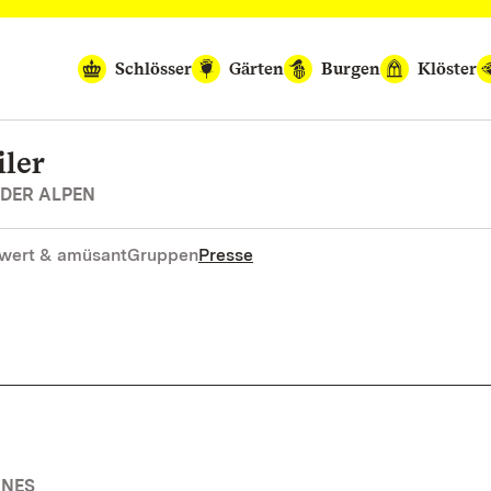
Schlösser
Gärten
Burgen
Klöster
ler
 DER ALPEN
wert & amüsant
Gruppen
Presse
INES