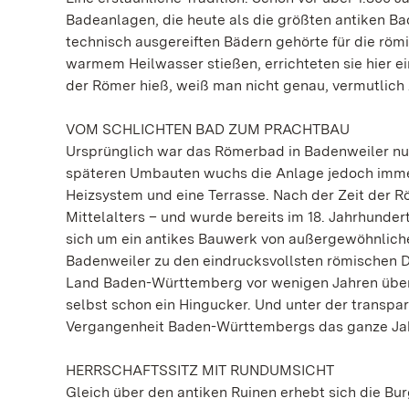
Badeanlagen, die heute als die größten antiken Bad
technisch ausgereiften Bädern gehörte für die römi
warmem Heilwasser stießen, errichteten sie hier e
der Römer hieß, weiß man nicht genau, vermutlich A
VOM SCHLICHTEN BAD ZUM PRACHTBAU
Ursprünglich war das Römerbad in Badenweiler nur 
späteren Umbauten wuchs die Anlage jedoch immer
Heizsystem und eine Terrasse. Nach der Zeit der Rö
Mittelalters – und wurde bereits im 18. Jahrhunde
sich um ein antikes Bauwerk von außergewöhnlich
Badenweiler zu den eindrucksvollsten römischen 
Land Baden-Württemberg vor wenigen Jahren über 
selbst schon ein Hingucker. Und unter der transp
Vergangenheit Baden-Württembergs das ganze Jah
HERRSCHAFTSSITZ MIT RUNDUMSICHT
Gleich über den antiken Ruinen erhebt sich die Bur