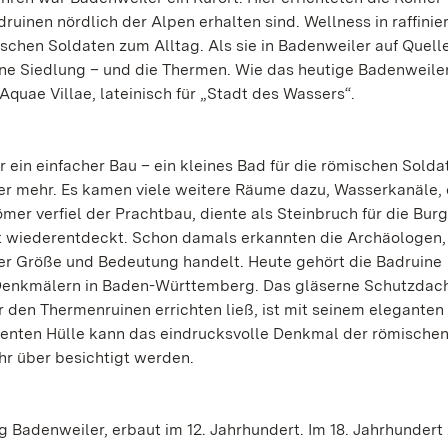
ruinen nördlich der Alpen erhalten sind. Wellness in raffinie
schen Soldaten zum Alltag. Als sie in Badenweiler auf Quell
ine Siedlung – und die Thermen. Wie das heutige Badenweiler
quae Villae, lateinisch für „Stadt des Wassers“.
ein einfacher Bau – ein kleines Bad für die römischen Soldat
 mehr. Es kamen viele weitere Räume dazu, Wasserkanäle, 
mer verfiel der Prachtbau, diente als Steinbruch für die Bur
rt wiederentdeckt. Schon damals erkannten die Archäologen,
er Größe und Bedeutung handelt. Heute gehört die Badruine
Denkmälern in Baden-Württemberg. Das gläserne Schutzdach
den Thermenruinen errichten ließ, ist mit seinem elegante
arenten Hülle kann das eindrucksvolle Denkmal der römische
r über besichtigt werden.
g Badenweiler, erbaut im 12. Jahrhundert. Im 18. Jahrhundert