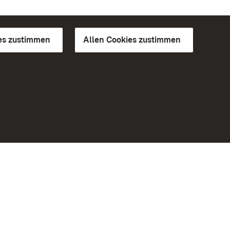
es zustimmen
Allen Cookies zustimmen
d Gärten
Weiteres
Portal
Monumente
Besuchen Sie uns auf Facebook
Besuchen Sie uns auf Instagram
Besuchen Sie uns auf Youtube
Lernen Sie unsere Apps kennen
iheit
Google Play Store
eiten)