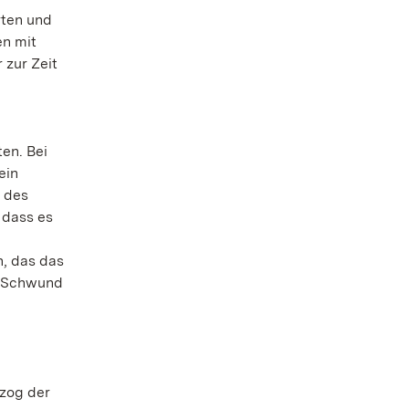
rten und
en mit
 zur Zeit
en. Bei
ein
g des
 dass es
, das das
n Schwund
n
 zog der