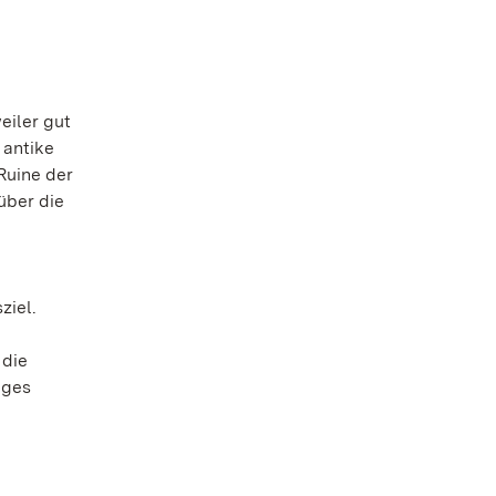
eiler gut
 antike
Ruine der
über die
ziel.
 die
iges