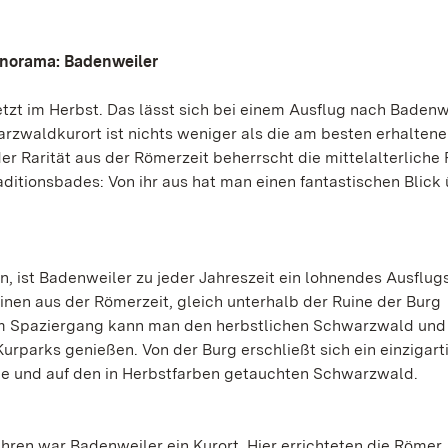
anorama: Badenweiler
zt im Herbst. Das lässt sich bei einem Ausflug nach Badenw
arzwaldkurort ist nichts weniger als die am besten erhaltene
r Rarität aus der Römerzeit beherrscht die mittelalterliche 
itionsbades: Von ihr aus hat man einen fantastischen Blick 
ist Badenweiler zu jeder Jahreszeit ein lohnendes Ausflugs
nen aus der Römerzeit, gleich unterhalb der Ruine der Burg
em Spaziergang kann man den herbstlichen Schwarzwald und
urparks genießen. Von der Burg erschließt sich ein einzigart
ne und auf den in Herbstfarben getauchten Schwarzwald.
ahren war Badenweiler ein Kurort. Hier errichteten die Römer