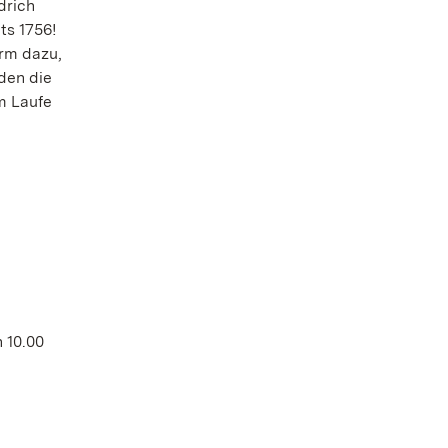
drich
ts 1756!
urm dazu,
den die
m Laufe
 10.00