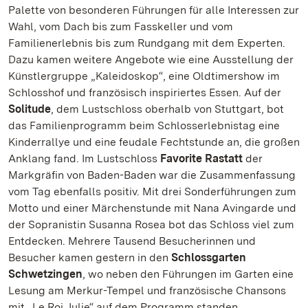
Palette von besonderen Führungen für alle Interessen zur
Wahl, vom Dach bis zum Fasskeller und vom
Familienerlebnis bis zum Rundgang mit dem Experten.
Dazu kamen weitere Angebote wie eine Ausstellung der
Künstlergruppe „Kaleidoskop“, eine Oldtimershow im
Schlosshof und französisch inspiriertes Essen. Auf der
Solitude
, dem Lustschloss oberhalb von Stuttgart, bot
das Familienprogramm beim Schlosserlebnistag eine
Kinderrallye und eine feudale Fechtstunde an, die großen
Anklang fand. Im Lustschloss
Favorite Rastatt
der
Markgräfin von Baden-Baden war die Zusammenfassung
vom Tag ebenfalls positiv. Mit drei Sonderführungen zum
Motto und einer Märchenstunde mit Nana Avingarde und
der Sopranistin Susanna Rosea bot das Schloss viel zum
Entdecken. Mehrere Tausend Besucherinnen und
Besucher kamen gestern in den
Schlossgarten
Schwetzingen
, wo neben den Führungen im Garten eine
Lesung am Merkur-Tempel und französische Chansons
mit „Le Roi Julie“ auf dem Programm standen.