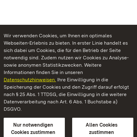
Wir verwenden Cookies, um Ihnen ein optimales
Webseiten-Erlebnis zu bieten. In erster Linie handelt es
Kommen. Staunen. Genießen.
sich dabei um Cookies, die für den Betrieb der Seite
notwendig sind. Zudem nutzen wir Cookies zu Analyse-
sowie anonymen Statistikzwecken. Weitere
Informationen finden Sie in unseren
Datenschutzhinweisen.
Ihre Einwilligung in die
Römische Badruine Badenweiler
Speicherung der Cookies und den Zugriff darauf erfolgt
nach § 25 Abs. 1 TTDSG, die Einwilligung in die weitere
Staatliche Schlösser und Gärten Baden-Württemberg
Datenverarbeitung nach Art. 6 Abs. 1 Buchstabe a)
DSGVO.
Kontakt
FAQ
Impressum
Datenschutz
Gebärdensprache
Leichte Sprache
Erklärung zur Barrierefreiheit
Nur notwendigen
Allen Cookies
BITV-konform (geprüfte Seiten)
Cookies zustimmen
zustimmen