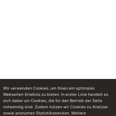
Wir verwenden Cookies, um Ihnen ein optimales
Webseiten-Erlebnis zu bieten. In erster Linie handelt es
Kommen. Staunen. Genießen.
sich dabei um Cookies, die für den Betrieb der Seite
notwendig sind. Zudem nutzen wir Cookies zu Analyse-
sowie anonymen Statistikzwecken. Weitere