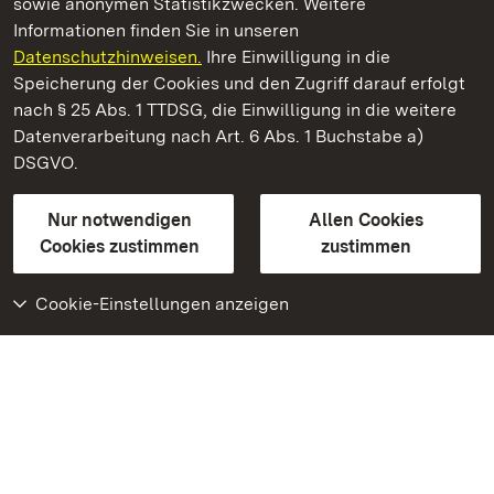
sowie anonymen Statistikzwecken. Weitere
Informationen finden Sie in unseren
Datenschutzhinweisen.
Ihre Einwilligung in die
Römische Badruine Badenweiler
Speicherung der Cookies und den Zugriff darauf erfolgt
nach § 25 Abs. 1 TTDSG, die Einwilligung in die weitere
Staatliche Schlösser und Gärten Baden-Württemberg
Datenverarbeitung nach Art. 6 Abs. 1 Buchstabe a)
DSGVO.
Kontakt
FAQ
Impressum
Datenschutz
Gebärdensprache
Leichte Sprache
Erklärung zur Barrierefreiheit
Nur notwendigen
Allen Cookies
BITV-konform (geprüfte Seiten)
Cookies zustimmen
zustimmen
Cookie-Einstellungen anzeigen
Weiteres
Portal
Monumente
Besuchen Sie uns auf
Facebook
Besuchen Sie uns auf
Instagram
Besuchen Sie uns auf
Youtube