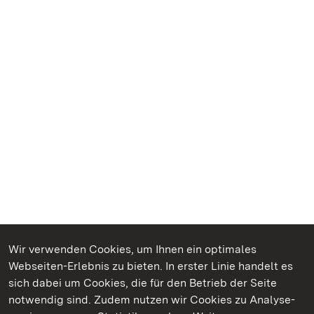
Wir verwenden Cookies, um Ihnen ein optimales
Webseiten-Erlebnis zu bieten. In erster Linie handelt es
Kommen. Staunen. Genießen.
sich dabei um Cookies, die für den Betrieb der Seite
notwendig sind. Zudem nutzen wir Cookies zu Analyse-